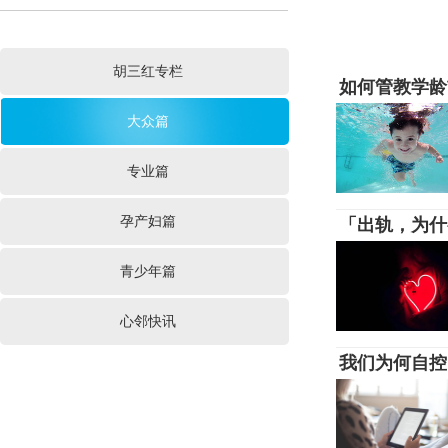
胡三红专栏
如何管教学龄
大众篇
专业篇
孕产妇篇
「出轨，为什
青少年篇
心邻快讯
我们为何自控