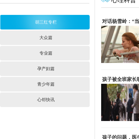
心理科普
对话杨雪岭：“
胡三红专栏
大众篇
专业篇
孕产妇篇
孩子被全班家长
青少年篇
心邻快讯
孩子的问题，医