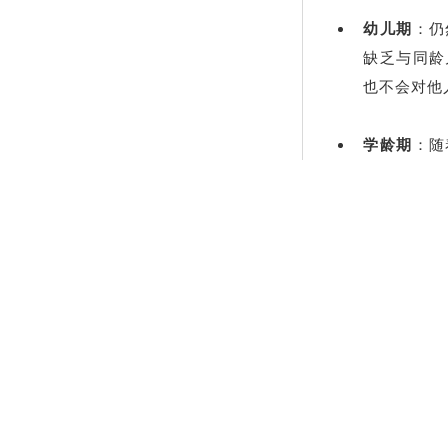
幼儿期
：仍
缺乏与同龄
也不会对他
学龄期
：随
有感情，但
乐，我行我
成年期
：仍
当的反应，
40多年来, 对
状
。