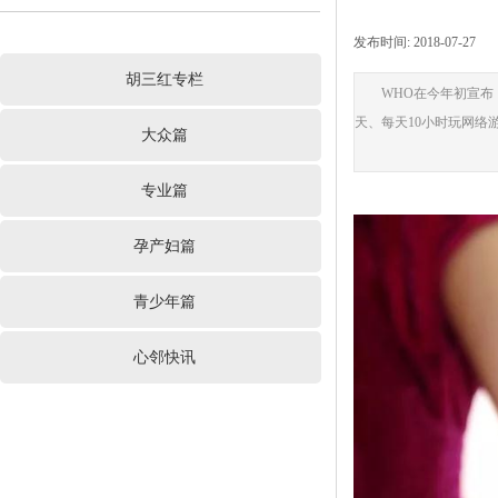
发布时间:
2018-07-27
|
胡三红专栏
WHO在今年初宣布，
天、每天10小时玩网
大众篇
专业篇
孕产妇篇
青少年篇
心邻快讯