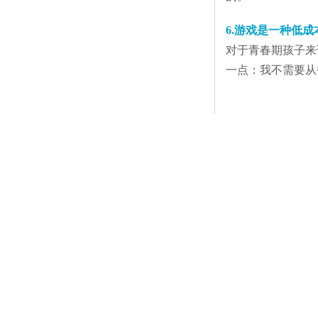
6.游戏是一种低
对于青春期孩子来
一点：我不需要从
03
如何判断
孩
什么是游戏成瘾呢
WHO表示，游戏
他生活兴趣之前，
判断的准则：
如果
在这里，我也要强
1.用大多数业余