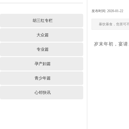
发布时间:
2020-01-22
|
胡三红专栏
暴饮暴食，危害可不止
大众篇
岁末年初，宴请
专业篇
孕产妇篇
青少年篇
心邻快讯